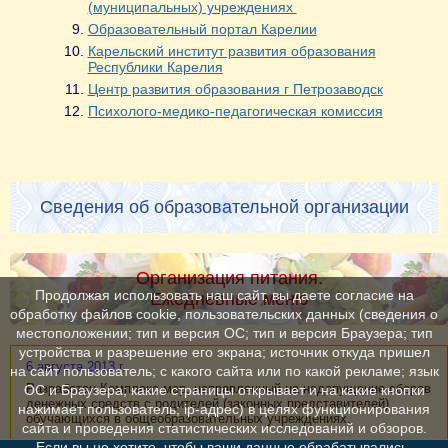
(муниципальных) учреждениях
Образовательный портал Карелии
Карельский институт развития образования
Республики Карелия
Центр развития образования г Петрозаводск
Психолого-медико-педагогическая комиссия
Сведения об образовательной организации
Организация питания.
Продолжая использовать наш сайт, вы даете согласие на
Ежедневные меню
обработку файлов cookie, пользовательских данных (сведения о
местоположении; тип и версия ОС; тип и версия Браузера; тип
устройства и разрешение его экрана; источник откуда пришел
6 августа 2013 г.
на сайт пользователь; с какого сайта или по какой рекламе; язык
Разработан Комплекс мер, направленный на недопущение сборов
ОС и Браузера; какие страницы открывает и на какие кнопки
денежных средств с родителей (законных представителей)
нажимает пользователь; ip-адрес) в целях функционирования
обучающихся в общеобразовательных учреждениях.
сайта и проведения статистических исследований и обзоров.
Если вы не хотите, чтобы ваши данные обрабатывались,