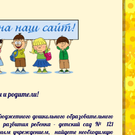
 и родители!
бюджетного дошкольного образовательного
р развития ребенка - детский сад № 121
ьным учреждением, найдете необходимую