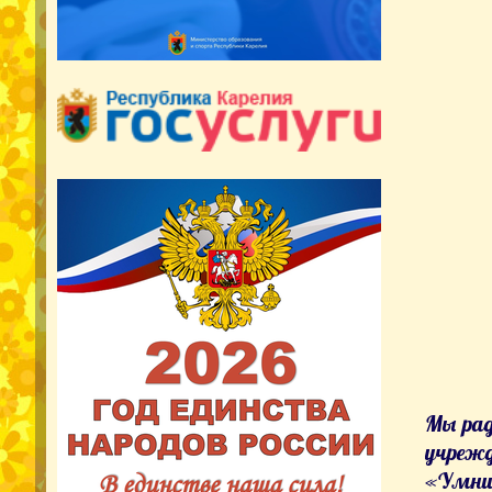
Мы рад
учрежд
«Умни