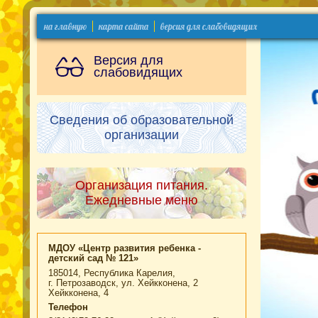
на главную
карта сайта
версия для слабовидящих
Версия для
слабовидящих
Сведения об образовательной
организации
Организация питания.
Ежедневные меню
МДОУ «Центр развития ребенка -
детский сад № 121»
185014, Республика Карелия,
г. Петрозаводск, ул. Хейкконена, 2
Хейкконена, 4
Телефон