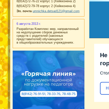
8(8142)72-76-22 корпус 1 (Хейкконена 2)
8(8142)72-79-78 корпус 2 (Хейкконена 4)
Эл. почта
umnichka.detsad121@gmail.com
6 августа 2013 г.
Разработан Комплекс мер, направленный
на недопущение сборов денежных
средств с родителей (законных
представителей) обучающихся
в общеобразовательных учреждениях.
Не 
го
Сто
Н