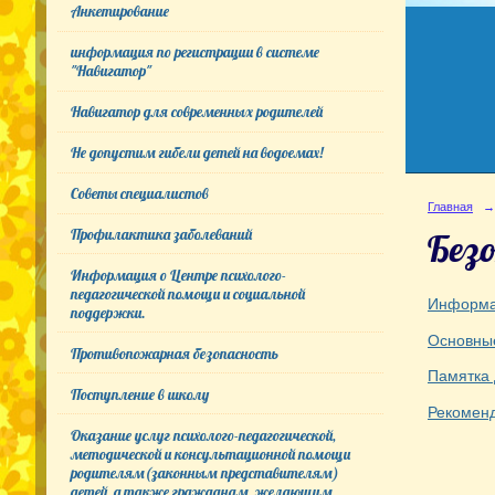
Анкетирование
информация по регистрации в системе
"Навигатор"
Навигатор для современных родителей
Не допустим гибели детей на водоемах!
Советы специалистов
Главная
→
Профилактика заболеваний
Безо
Информация о Центре психолого-
педагогической помощи и социальной
Информа
поддержки.
Основны
Противопожарная безопасность
Памятка 
Поступление в школу
Рекоменд
Оказание услуг психолого-педагогической,
методической и консультационной помощи
родителям(законным представителям)
детей, а также гражданам, желающим