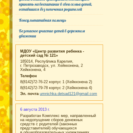
принять на воспитание в свои семьи детей,
оставшихся без попечения родителей
Консультативная помощь
Безопасное участие детей в дорожном
движении
МДОУ «Центр развития ребенка -
детский сад № 121»
185014, Республика Карелия,
г. Петрозаводск, ул. Хейкконена, 2
Хейкконена, 4
Телефон
8(8142)72-76-22 корпус 1 (Хейкконена 2)
8(8142)72-79-78 корпус 2 (Хейкконена 4)
Эл. почта
umnichka.detsad121@gmail.com
6 августа 2013 г.
Разработан Комплекс мер, направленный
на недопущение сборов денежных
средств с родителей (законных
представителей) обучающихся
в общеобразовательных учреждениях.