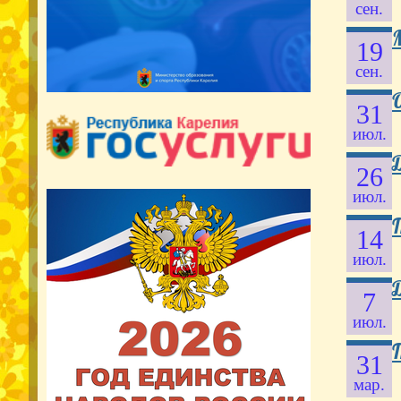
сен.
19
сен.
31
июл.
26
июл.
14
июл.
7
июл.
31
мар.