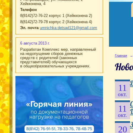
Хейкконена, 4
Телефон
8(8142)72-76-22 корпус 1 (Хейкконена 2)
8(8142)72-79-78 корпус 2 (Хейкконена 4)
Эл. почта
umnichka.detsad121@gmail.com
6 августа 2013 г.
Разработан Комплекс мер, направленный
на недопущение сборов денежных
Главная
→
средств с родителей (законных
представителей) обучающихся
Нов
в общеобразовательных учреждениях.
11
окт.
11
окт.
20