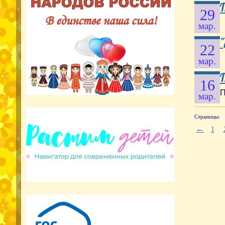
29
мар.
22
мар.
16
П
мар.
Страницы:
←
1