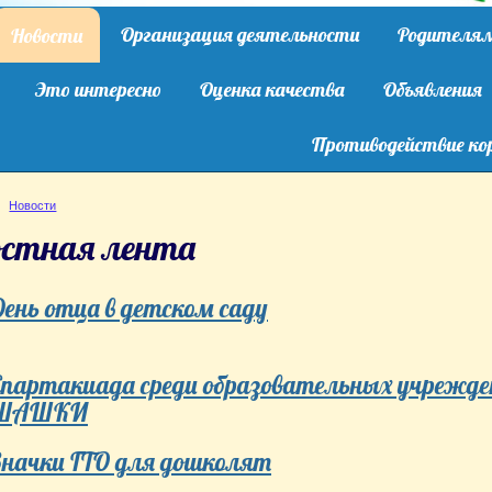
Организация деятельности
Родителя
Новости
Это интересно
Оценка качества
Объявления
Противодействие ко
Новости
остная лента
День отца в детском саду
Спартакиада среди образовательных учрежден
ШАШКИ
Значки ГТО для дошколят