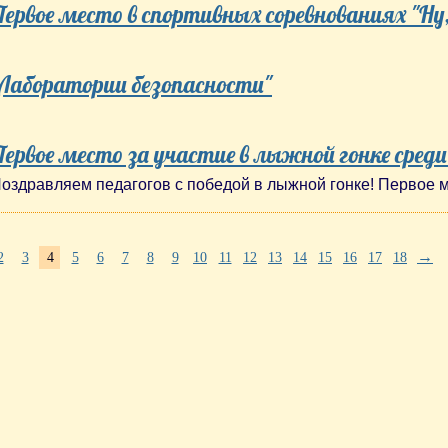
Первое место в спортивных соревнованиях "Ну,
"Лаборатории безопасности"
Первое место за участие в лыжной гонке среди
оздравляем педагогов с победой в лыжной гонке! Первое ме
→
2
3
4
5
6
7
8
9
10
11
12
13
14
15
16
17
18