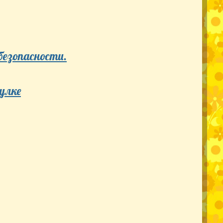
безопасности.
улке