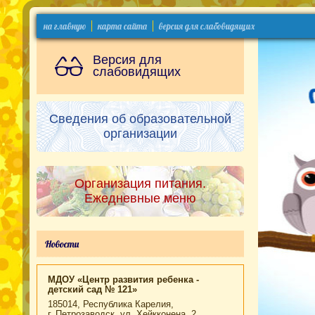
на главную
карта сайта
версия для слабовидящих
Версия для
слабовидящих
Сведения об образовательной
организации
Организация питания.
Ежедневные меню
Новости
МДОУ «Центр развития ребенка -
детский сад № 121»
185014, Республика Карелия,
г. Петрозаводск, ул. Хейкконена, 2