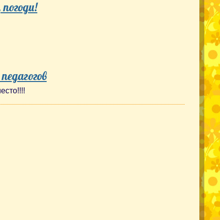
 погоди!
 педагогов
сто!!!!