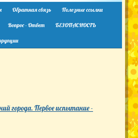
м
Обратная связь
Полезные ссылки
Вопрос - Ответ
БЕЗОПАСНОСТЬ
ррупции
ий города. Первое испытание -