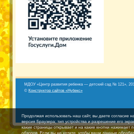
МДОУ «Центр развития ребенка — детский сад № 121», 201
©
Конструктор сайтов «Нубекс»
Продолжая использовать наш сайт, вы даете согласие н
версия Браузера; тип устройства и разрешение его экран
какие страницы открывает и на какие кнопки нажимает 
обзоров. Если вы не хотите, чтобы ваши данные обрабат