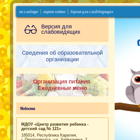
на главную
карта сайта
версия для слабовидящих
Версия для
слабовидящих
Сведения об образовательной
организации
Организация питания.
Ежедневные меню
Новости
МДОУ «Центр развития ребенка -
детский сад № 121»
185014, Республика Карелия,
г. Петрозаводск, ул. Хейкконена, 2