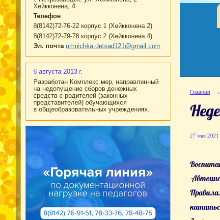
Хейкконена, 4
Телефон
8(8142)72-76-22 корпус 1 (Хейкконена 2)
8(8142)72-79-78 корпус 2 (Хейкконена 4)
Эл. почта
umnichka.detsad121@gmail.com
6 августа 2013 г.
Разработан Комплекс мер, направленный
на недопущение сборов денежных
Главная
→
средств с родителей (законных
представителей) обучающихся
Неде
в общеобразовательных учреждениях.
27 мая 2021 
Воспитан
Автоинсп
Правилам
кататься