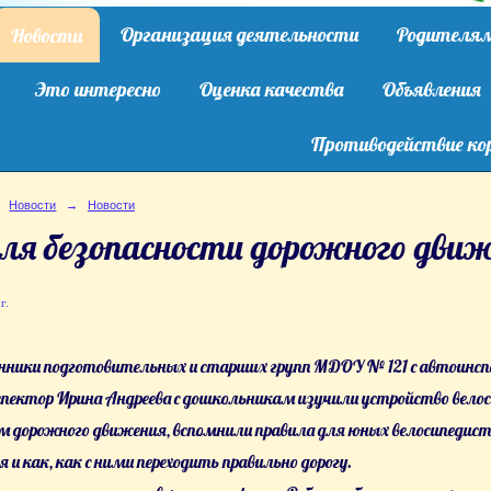
Организация деятельности
Родителя
Новости
Это интересно
Оценка качества
Объявления
Противодействие ко
Новости
→
Новости
ля безопасности дорожного дви
г.
ники подготовительных и старших групп МДОУ № 121 с автоинсп
ектор Ирина Андреева с дошкольникам изучили устройство велосип
 дорожного движения, вспомнили правила для юных велосипедист
 и как, как с ними переходить правильно дорогу.