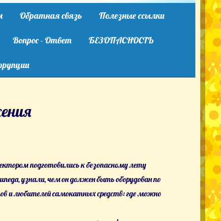
м
Обратная связь
Полезные ссылки
Вопрос - Ответ
БЕЗОПАСНОСТЬ
ррупции
жения
ектором подготовились к безопасному лету
еда, узнали, чем он должен быть оборудован по
ов и любителей самокатных средств: где можно