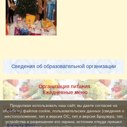
Сведения об образовательной организации
Организация питания.
Ежедневные меню
Продолжая использовать наш сайт, вы даете согласие на
Новости
обработку файлов cookie, пользовательских данных (сведения о
местоположении; тип и версия ОС; тип и версия Браузера; тип
устройства и разрешение его экрана; источник откуда пришел
6 августа 2013 г.