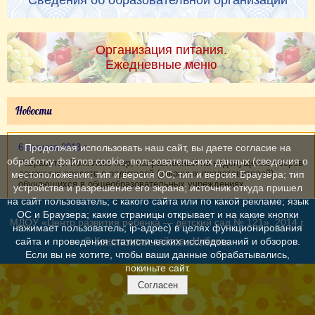
Сведения об образовательной организации
Организация питания.
Ежедневные меню
Новости
6 августа 2013 г.
Продолжая использовать наш сайт, вы даете согласие на
обработку файлов cookie, пользовательских данных (сведения о
Разработан Комплекс мер, направленный на недопущение сборов
денежных средств с родителей (законных представителей)
местоположении; тип и версия ОС; тип и версия Браузера; тип
обучающихся в общеобразовательных учреждениях.
устройства и разрешение его экрана; источник откуда пришел
на сайт пользователь; с какого сайта или по какой рекламе; язык
ОС и Браузера; какие страницы открывает и на какие кнопки
МДОУ «Центр развития ребенка — детский сад № 121», 2014 г.
нажимает пользователь; ip-адрес) в целях функционирования
©
Конструктор сайтов «Нубекс»
сайта и проведения статистических исследований и обзоров.
Если вы не хотите, чтобы ваши данные обрабатывались,
покиньте сайт.
Согласен