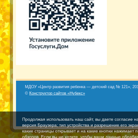
МДОУ «Центр развития ребенка — детский сад № 121», 201
©
Конструктор сайтов «Нубекс»
Продолжая использовать наш сайт, вы даете согласие н
версия Браузера; тип устройства и разрешение его экран
какие страницы открывает и на какие кнопки нажимает 
обзоров. Если вы не хотите, чтобы ваши данные обрабат