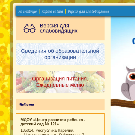
на главную
карта сайта
версия для слабовидящих
Версия для
слабовидящих
Сведения об образовательной
организации
Организация питания.
Ежедневные меню
Новости
МДОУ «Центр развития ребенка -
детский сад № 121»
185014, Республика Карелия,
г. Петрозаводск, ул. Хейкконена, 2