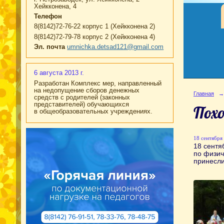
Хейкконена, 4
Телефон
8(8142)72-76-22 корпус 1 (Хейкконена 2)
8(8142)72-79-78 корпус 2 (Хейкконена 4)
Эл. почта
umnichka.detsad121@gmail.com
6 августа 2013 г.
Разработан Комплекс мер, направленный
на недопущение сборов денежных
Главная
→
средств с родителей (законных
представителей) обучающихся
Похо
в общеобразовательных учреждениях.
18 сентября 
18 сентя
по физич
принесли