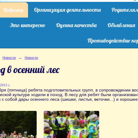
Организация деятельности
Родителя
Новости
Это интересно
Оценка качества
Объявления
Противодействие ко
Новости
→
Новости
д в осенний лес
2015 г.
бря (пятница) ребята подготовительных групп, в сопровождении во
еской культуре ходили в поход. В лесу для ребят были организован
 с собой дары осеннего леса (шишки, листья, веточки...) и хороше