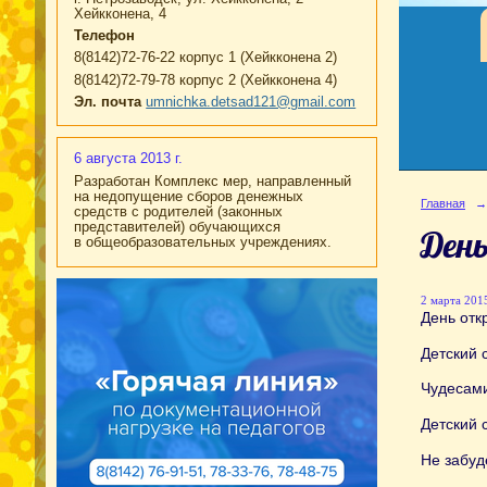
Хейкконена, 4
Телефон
8(8142)72-76-22 корпус 1 (Хейкконена 2)
8(8142)72-79-78 корпус 2 (Хейкконена 4)
Эл. почта
umnichka.detsad121@gmail.com
6 августа 2013 г.
Разработан Комплекс мер, направленный
на недопущение сборов денежных
Главная
→
средств с родителей (законных
представителей) обучающихся
Ден
в общеобразовательных учреждениях.
2 марта 2015
День отк
Детский 
Чудесами
Детский 
Не забуд