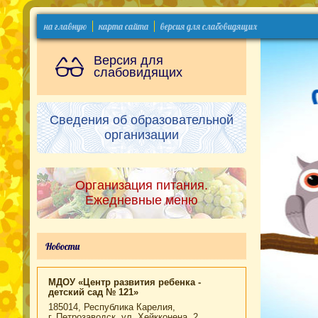
на главную
карта сайта
версия для слабовидящих
Версия для
слабовидящих
Сведения об образовательной
организации
Организация питания.
Ежедневные меню
Новости
МДОУ «Центр развития ребенка -
детский сад № 121»
185014, Республика Карелия,
г. Петрозаводск, ул. Хейкконена, 2