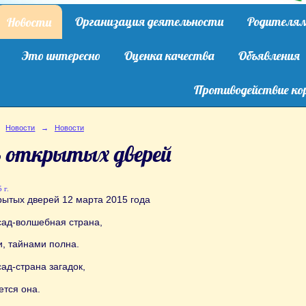
Организация деятельности
Родителя
Новости
Это интересно
Оценка качества
Объявления
Противодействие ко
Новости
→
Новости
ь открытых дверей
 г.
рытых дверей 12 марта 2015 года
сад-волшебная страна,
, тайнами полна.
сад-страна загадок,
ется она.