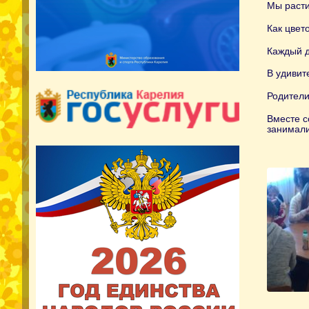
Мы расти
Как цвет
Каждый д
В удивит
Родители
Вместе с
занимали