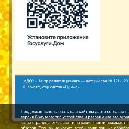
МДОУ «Центр развития ребенка — детский сад № 121», 201
©
Конструктор сайтов «Нубекс»
Продолжая использовать наш сайт, вы даете согласие н
версия Браузера; тип устройства и разрешение его экран
какие страницы открывает и на какие кнопки нажимает 
обзоров. Если вы не хотите, чтобы ваши данные обрабат