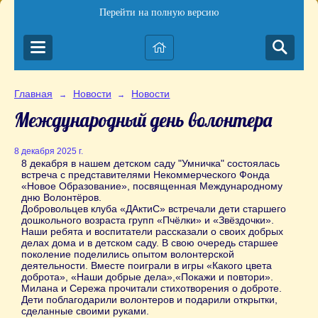
Перейти на полную версию
Главная
Новости
Новости
→
→
Международный день волонтера
8 декабря 2025 г.
8 декабря в нашем детском саду "Умничка" состоялась
встреча с представителями Некоммерческого Фонда
«Новое Образование», посвященная Международному
дню Волонтёров.
Добровольцев клуба «ДАктиС» встречали дети старшего
дошкольного возраста групп «Пчёлки» и «Звёздочки».
Наши ребята и воспитатели рассказали о своих добрых
делах дома и в детском саду. В свою очередь старшее
поколение поделились опытом волонтерской
деятельности. Вместе поиграли в игры «Какого цвета
доброта», «Наши добрые дела»,«Покажи и повтори».
Милана и Сережа прочитали стихотворения о доброте.
Дети поблагодарили волонтеров и подарили открытки,
сделанные своими руками.