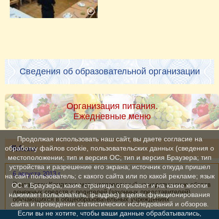
Сведения об образовательной организации
Организация питания.
Ежедневные меню
Продолжая использовать наш сайт, вы даете согласие на
Новости
обработку файлов cookie, пользовательских данных (сведения о
местоположении; тип и версия ОС; тип и версия Браузера; тип
устройства и разрешение его экрана; источник откуда пришел
6 августа 2013 г.
на сайт пользователь; с какого сайта или по какой рекламе; язык
Разработан Комплекс мер, направленный на недопущение сборов
ОС и Браузера; какие страницы открывает и на какие кнопки
денежных средств с родителей (законных представителей)
нажимает пользователь; ip-адрес) в целях функционирования
обучающихся в общеобразовательных учреждениях.
сайта и проведения статистических исследований и обзоров.
Если вы не хотите, чтобы ваши данные обрабатывались,