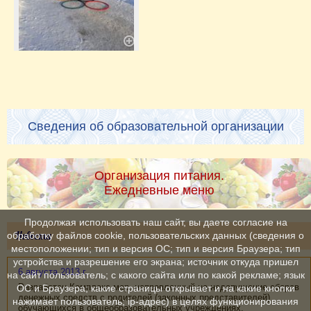
Сведения об образовательной организации
Организация питания.
Ежедневные меню
Продолжая использовать наш сайт, вы даете согласие на
Новости
обработку файлов cookie, пользовательских данных (сведения о
местоположении; тип и версия ОС; тип и версия Браузера; тип
устройства и разрешение его экрана; источник откуда пришел
6 августа 2013 г.
на сайт пользователь; с какого сайта или по какой рекламе; язык
Разработан Комплекс мер, направленный на недопущение сборов
ОС и Браузера; какие страницы открывает и на какие кнопки
денежных средств с родителей (законных представителей)
нажимает пользователь; ip-адрес) в целях функционирования
обучающихся в общеобразовательных учреждениях.